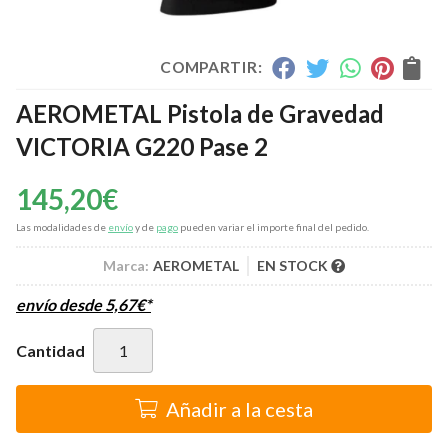
COMPARTIR:
AEROMETAL Pistola de Gravedad
VICTORIA G220 Pase 2
145,20
€
Las modalidades de
envío
y de
pago
pueden variar el importe final del pedido.
Marca:
AEROMETAL
EN STOCK
envío desde
5,67
€
*
Cantidad
Añadir a la cesta