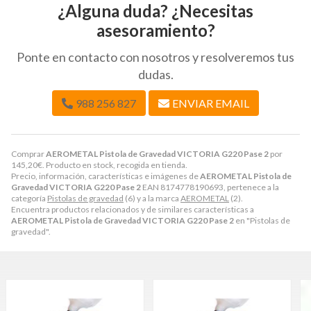
¿Alguna duda? ¿Necesitas
asesoramiento?
Ponte en contacto con nosotros y resolveremos tus
dudas.
988 256 827
ENVIAR EMAIL
Comprar
AEROMETAL Pistola de Gravedad VICTORIA G220 Pase 2
por
145,20
€
. Producto en stock, recogida en tienda.
Precio, información, características e imágenes de
AEROMETAL Pistola de
Gravedad VICTORIA G220 Pase 2
EAN 8174778190693, pertenece a la
categoría
Pistolas de gravedad
(6) y a la marca
AEROMETAL
(2).
Encuentra productos relacionados y de similares características a
AEROMETAL Pistola de Gravedad VICTORIA G220 Pase 2
en "Pistolas de
gravedad".