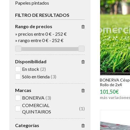
Papeles pintados
FILTRO DE RESULTADOS
Rango de precios
»
precios entre 0 €
-
252 €
»
rango entre
0
€
-
252
€
Disponibilidad
En stock
(2)
Sólo en tienda
(3)
BONERVA Césped
Rollo de 2x4
Marcas
101,50€
más variacione
BONERVA
(3)
COMERCIAL
(1)
QUINTAIROS
Categorías