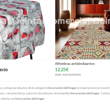
Alfombras antideslizantes
ecio
12,25€
más variaciones
 y compra productos de la categoría
Decoración del hogar
al mejor precio en nuestr
s, características y precios de artículos de la familia
Decoración del hogar
. 5 artí
y ofertas en
Decoración del hogar
.