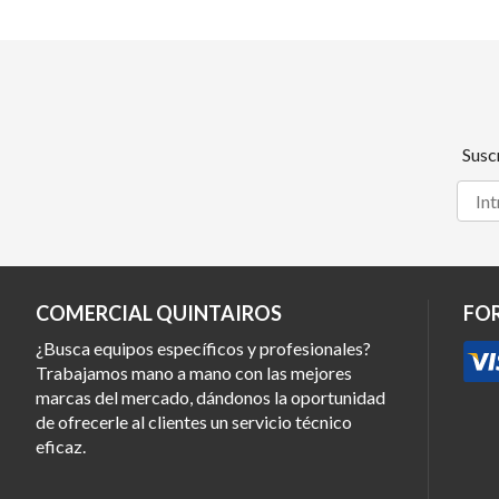
Susc
COMERCIAL QUINTAIROS
FO
¿Busca equipos específicos y profesionales?
Trabajamos mano a mano con las mejores
marcas del mercado, dándonos la oportunidad
de ofrecerle al clientes un servicio técnico
eficaz.