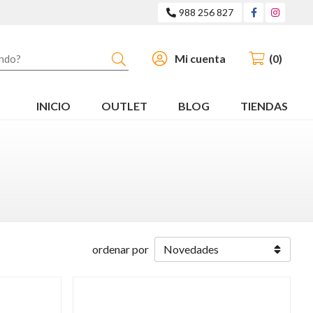
988 256 827
Buscar
Mi cuenta
0
INICIO
OUTLET
BLOG
TIENDAS
ordenar por