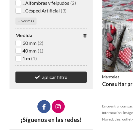
...Alfombras y felpudos
(2)
...Césped Artificial
(3)
ver más
Medida
30 mm
(2)
40 mm
(1)
1 m
(1)
Manteles
aplicar filtro
Consultar pr
Encuentra, compara
Información, imágene
¡Síguenos en las redes!
Novedades, outlet 