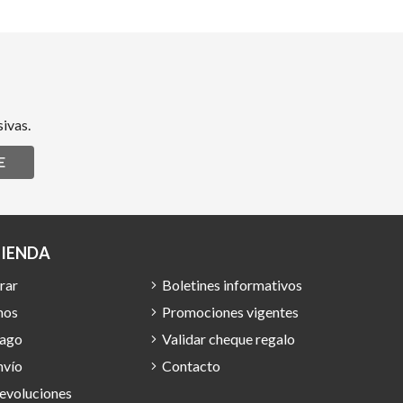
ivas.
E
TIENDA
rar
Boletines informativos
mos
Promociones vigentes
pago
Validar cheque regalo
nvío
Contacto
devoluciones