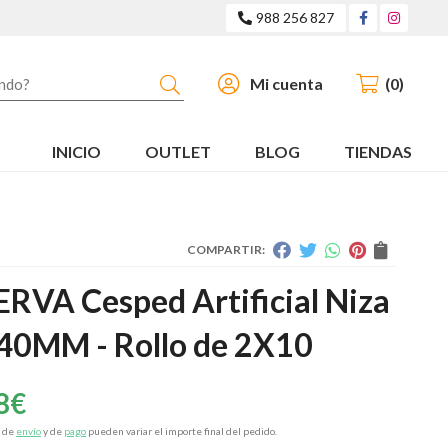
988 256 827
Buscar
Mi cuenta
0
INICIO
OUTLET
BLOG
TIENDAS
COMPARTIR:
RVA Cesped Artificial Niza
40MM - Rollo de 2X10
8
€
s de
envío
y de
pago
pueden variar el importe final del pedido.