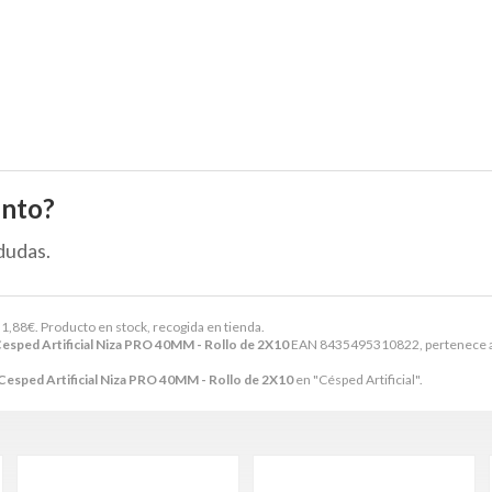
ento?
dudas.
1,88
€
. Producto en stock, recogida en tienda.
ped Artificial Niza PRO 40MM - Rollo de 2X10
EAN 8435495310822, pertenece a 
sped Artificial Niza PRO 40MM - Rollo de 2X10
en "Césped Artificial".