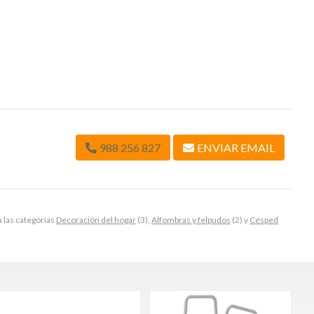
988 256 827
ENVIAR EMAIL
las categorías
Decoración del hogar
(3),
Alfombras y felpudos
(2) y
Césped