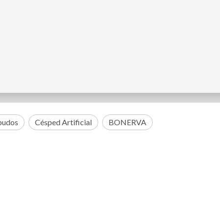
pudos
Césped Artificial
BONERVA