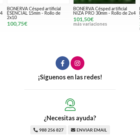
BONERVA Césped artificial
BONERVA Césped artificial
B
4
ESENCIAL 15mm - Rollo de
NIZA PRO 30mm - Rollo de 2x4
N
2x10
101,50€
100,75€
más variaciones
m
¡Síguenos en las redes!
¿Necesitas ayuda?
988 256 827
ENVIAR EMAIL