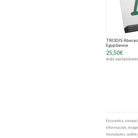
TRODIS Abecedar
Egyptienne
25,50€
más variacione
Encuentra, compara
Información, imágene
Novedades, outlet 