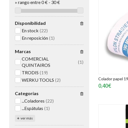
»
rango entre
0
€
-
30
€
Disponibilidad
En stock
(22)
En reposición
(1)
Marcas
COMERCIAL
(1)
QUINTAIROS
TRODIS
(19)
Colador papel 19
WERKU TOOLS
(2)
0,40€
Categorías
...Coladores
(22)
...Espátulas
(1)
ver más