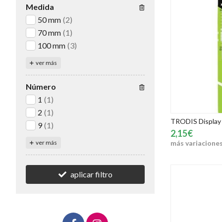
Medida
50 mm
(2)
70 mm
(1)
100 mm
(3)
ver más
Número
1
(1)
2
(1)
TRODIS Display 1
9
(1)
2,15€
más variacione
ver más
aplicar filtro