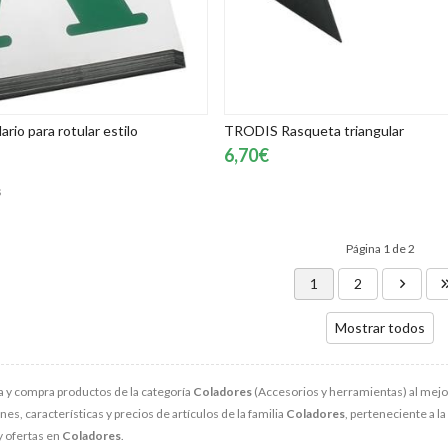
io para rotular estilo
TRODIS Rasqueta triangular
6,70€
s
Página 1 de 2
1
2
Mostrar todos
 y compra productos de la categoría
Coladores
(Accesorios y herramientas) al mejor
s, características y precios de artículos de la familia
Coladores
, perteneciente a l
y ofertas en
Coladores
.