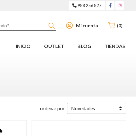
988 256 827
Buscar
Mi cuenta
0
INICIO
OUTLET
BLOG
TIENDAS
ordenar por