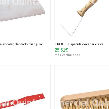
 encolar, dentado triangular
TRODIS Espátula decapar curva
25,51€
s
más variaciones