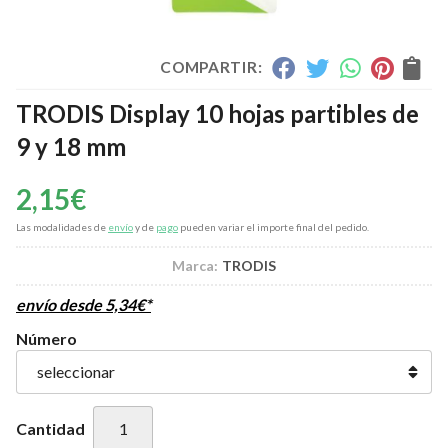
COMPARTIR:
TRODIS Display 10 hojas partibles de
9 y 18 mm
2,15
€
Las modalidades de
envío
y de
pago
pueden variar el importe final del pedido.
Marca:
TRODIS
envío desde
5,34
€
*
Número
Cantidad