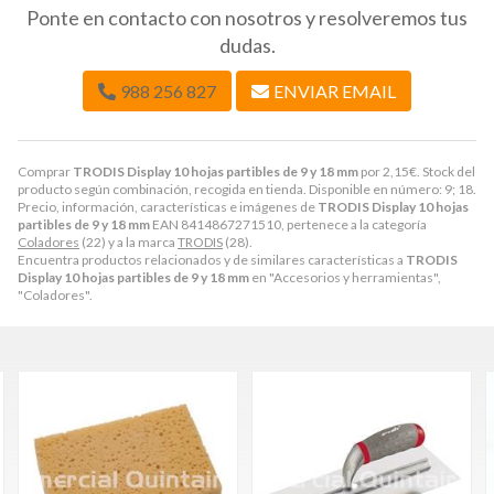
Ponte en contacto con nosotros y resolveremos tus
dudas.
988 256 827
ENVIAR EMAIL
Comprar
TRODIS Display 10 hojas partibles de 9 y 18 mm
por
2,15
€
. Stock del
producto según combinación, recogida en tienda. Disponible en número: 9; 18.
Precio, información, características e imágenes de
TRODIS Display 10 hojas
partibles de 9 y 18 mm
EAN 8414867271510, pertenece a la categoría
Coladores
(22) y a la marca
TRODIS
(28).
Encuentra productos relacionados y de similares características a
TRODIS
Display 10 hojas partibles de 9 y 18 mm
en "Accesorios y herramientas",
"Coladores".