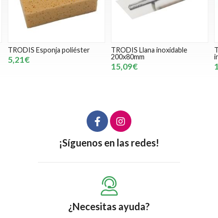
ter
TRODIS Llana inoxidable
TRODIS Espátula emplaste
200x80mm
inoxidable recta 350mm
15,09€
18,82€
¡Síguenos en las redes!
¿Necesitas ayuda?