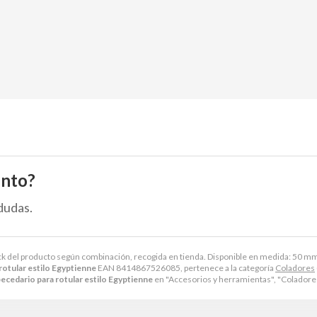
ento?
dudas.
ock del producto según combinación, recogida en tienda. Disponible en medida: 50 
otular estilo Egyptienne
EAN 8414867526085, pertenece a la categoría
Coladores
cedario para rotular estilo Egyptienne
en "Accesorios y herramientas", "Coladore