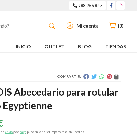
988 256 827
Buscar
Mi cuenta
0
INICIO
OUTLET
BLOG
TIENDAS
COMPARTIR:
IS Abecedario para rotular
o Egyptienne
€
s de
envío
y de
pago
pueden variar el importe final del pedido.