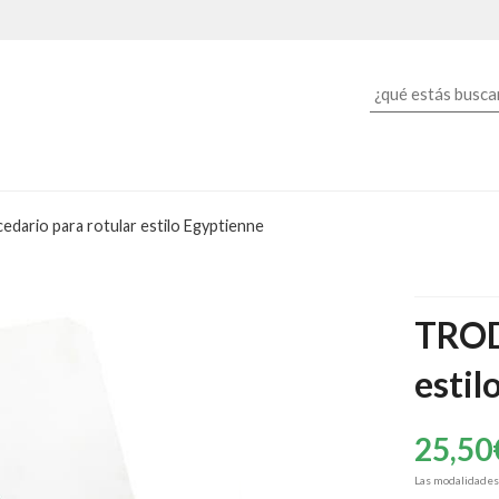
dario para rotular estilo Egyptienne
TROD
estil
25,50
Las modalidade