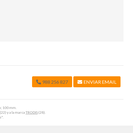
988 256 827
ENVIAR EMAIL
mm; 100 mm.
(22) y a la marca
TRODIS
(28).
s".