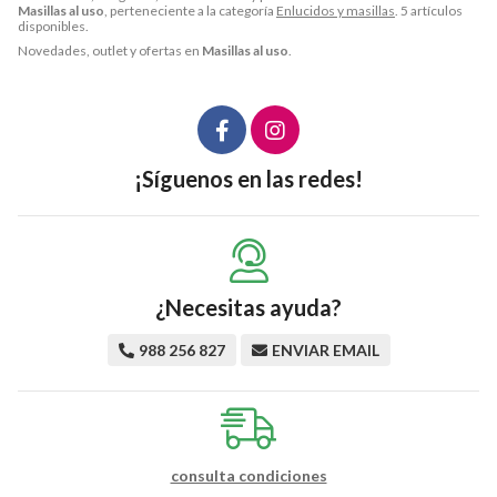
Masillas al uso
, perteneciente a la categoría
Enlucidos y masillas
. 5 artículos
disponibles.
Novedades, outlet y ofertas en
Masillas al uso
.
¡Síguenos en las redes!
¿Necesitas ayuda?
988 256 827
ENVIAR EMAIL
consulta condiciones