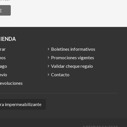
E
TIENDA
rar
Boletines informativos
mos
Promociones vigentes
pago
Validar cheque regalo
nvío
Contacto
devoluciones
ura impermeabilizante