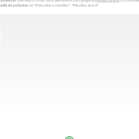
 poliester
EAN 8423707625024, pertenece a la categoría
Masillas al uso
(5) y a la m
lla de poliester
en "Enlucidos y masillas", "Masillas al uso".