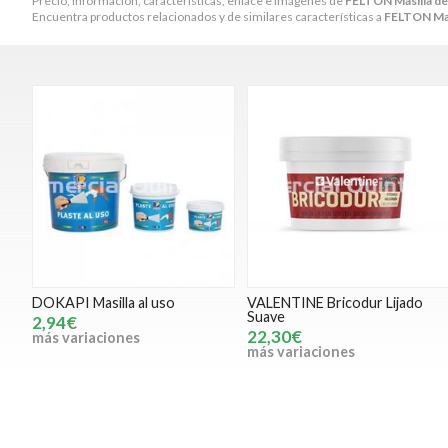
Precio, información, características, enlace e imágenes de
FELTON Masilla de
Encuentra productos relacionados y de similares características a
FELTON Masi
DOKAPI Masilla al uso
VALENTINE Bricodur Lijado
Suave
2,94€
22,30€
más variaciones
más variaciones