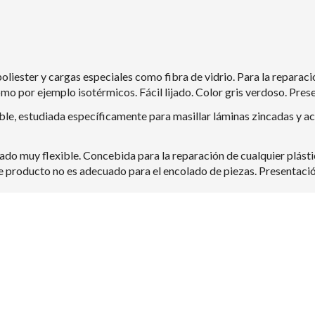
 poliester y cargas especiales como fibra de vidrio. Para la repara
omo por ejemplo isotérmicos. Fácil lijado. Color gris verdoso. Pres
xible, estudiada específicamente para masillar láminas zincadas y a
urado muy flexible. Concebida para la reparación de cualquier plást
Este producto no es adecuado para el encolado de piezas. Presentaci