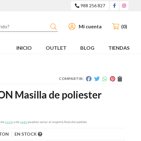
988 256 827
Buscar
Mi cuenta
0
INICIO
OUTLET
BLOG
TIENDAS
COMPARTIR:
N Masilla de poliester
s de
envío
y de
pago
pueden variar el importe final del pedido.
LTON
EN STOCK