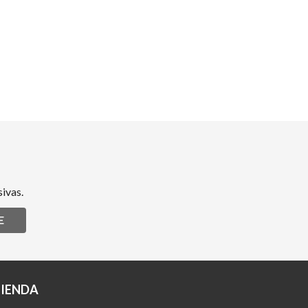
ivas.
E
TIENDA