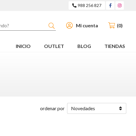
988 256 827
Buscar
Mi cuenta
0
INICIO
OUTLET
BLOG
TIENDAS
ordenar por