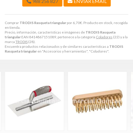
988 256 827
ENVIAR EMAIL
Comprar
TRODIS Rasqueta triangular
por
6,70
€
. Producto en stock, recogida
en tienda.
Precio, información, características e imágenes de
TRODIS Rasqueta
triangular
EAN 8414867151089, pertenece a la categoría
Coladores
(22) y a la
marca
TRODIS
(28).
Encuentra productos relacionados y de similares características a
TRODIS
Rasqueta triangular
en "Accesorios y herramientas", "Coladores".