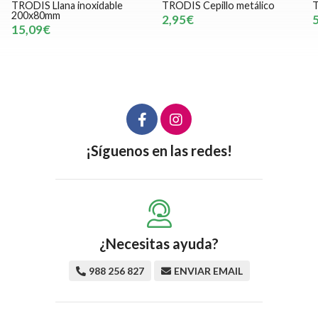
TRODIS Llana inoxidable
TRODIS Cepillo metálico
T
200x80mm
2,95€
15,09€
¡Síguenos en las redes!
¿Necesitas ayuda?
988 256 827
ENVIAR EMAIL