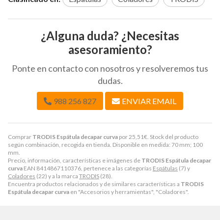
¿Alguna duda? ¿Necesitas
asesoramiento?
Ponte en contacto con nosotros y resolveremos tus
dudas.
988 256 827
ENVIAR EMAIL
Comprar
TRODIS Espátula decapar curva
por
25,51
€
. Stock del producto
según combinación, recogida en tienda. Disponible en medida: 70 mm; 100
mm.
Precio, información, características e imágenes de
TRODIS Espátula decapar
curva
EAN 8414867110376, pertenece a las categorías
Espátulas
(7) y
Coladores
(22) y a la marca
TRODIS
(28).
Encuentra productos relacionados y de similares características a
TRODIS
Espátula decapar curva
en "Accesorios y herramientas", "Coladores".