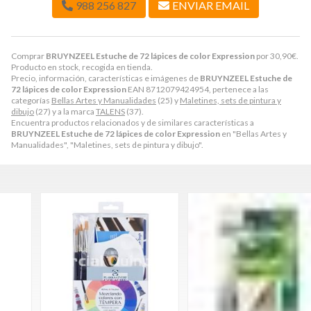
988 256 827
ENVIAR EMAIL
Comprar
BRUYNZEEL Estuche de 72 lápices de color Expression
por
30,90
€
.
Producto en stock, recogida en tienda.
Precio, información, características e imágenes de
BRUYNZEEL Estuche de
72 lápices de color Expression
EAN 8712079424954, pertenece a las
categorías
Bellas Artes y Manualidades
(25) y
Maletines, sets de pintura y
dibujo
(27) y a la marca
TALENS
(37).
Encuentra productos relacionados y de similares características a
BRUYNZEEL Estuche de 72 lápices de color Expression
en "Bellas Artes y
Manualidades", "Maletines, sets de pintura y dibujo".