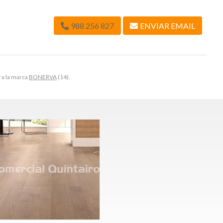
988 256 827
ENVIAR EMAIL
y a la marca
BONERVA
(14).