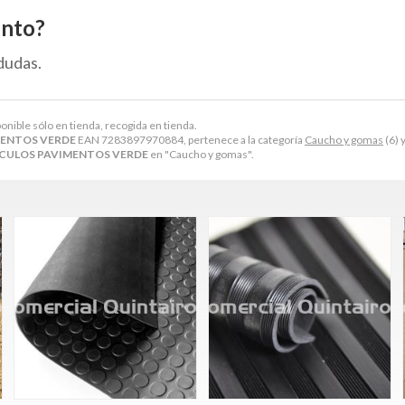
ento?
dudas.
onible sólo en tienda, recogida en tienda.
MENTOS VERDE
EAN 7283897970884, pertenece a la categoría
Caucho y gomas
(6) 
CULOS PAVIMENTOS VERDE
en "Caucho y gomas".