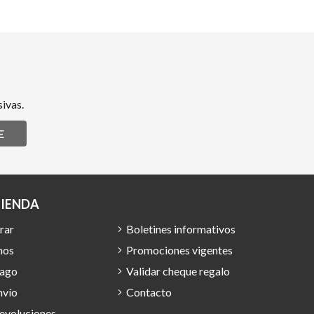
ivas.
E
TIENDA
rar
Boletines informativos
mos
Promociones vigentes
pago
Validar cheque regalo
nvío
Contacto
devoluciones