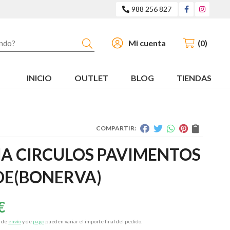
988 256 827
Buscar
Mi cuenta
0
INICIO
OUTLET
BLOG
TIENDAS
COMPARTIR:
A CIRCULOS PAVIMENTOS
DE
(BONERVA)
€
s de
envío
y de
pago
pueden variar el importe final del pedido.