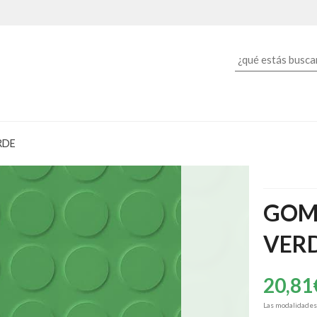
RDE
GOM
VER
20,81
Las modalidade