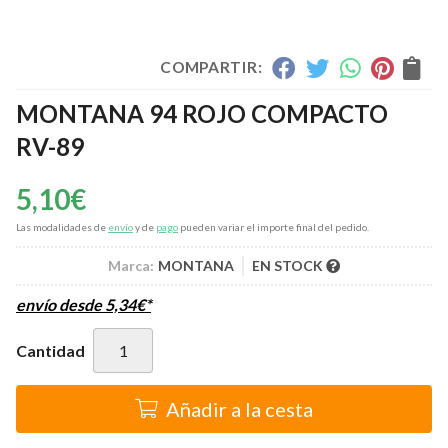
COMPARTIR:
MONTANA 94 ROJO COMPACTO
RV-89
5,10
€
Las modalidades de
envío
y de
pago
pueden variar el importe final del pedido.
Marca:
MONTANA
EN STOCK
envío desde
5,34
€
*
Cantidad
Añadir a la cesta