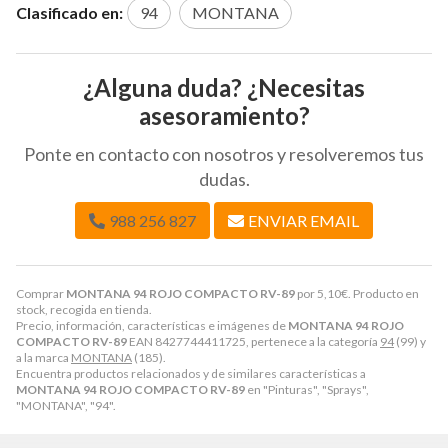
Clasificado en:
94
MONTANA
¿Alguna duda? ¿Necesitas
asesoramiento?
Ponte en contacto con nosotros y resolveremos tus
dudas.
988 256 827
ENVIAR EMAIL
Comprar
MONTANA 94 ROJO COMPACTO RV-89
por
5,10
€
. Producto en
stock, recogida en tienda.
Precio, información, características e imágenes de
MONTANA 94 ROJO
COMPACTO RV-89
EAN 8427744411725, pertenece a la categoría
94
(99) y
a la marca
MONTANA
(185).
Encuentra productos relacionados y de similares características a
MONTANA 94 ROJO COMPACTO RV-89
en "Pinturas", "Sprays",
"MONTANA", "94".