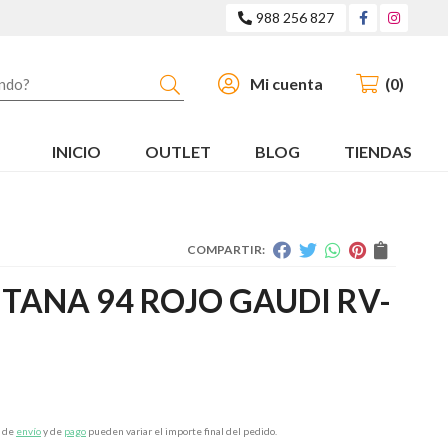
988 256 827
Buscar
Mi cuenta
0
INICIO
OUTLET
BLOG
TIENDAS
COMPARTIR:
ANA 94 ROJO GAUDI RV-
s de
envío
y de
pago
pueden variar el importe final del pedido.