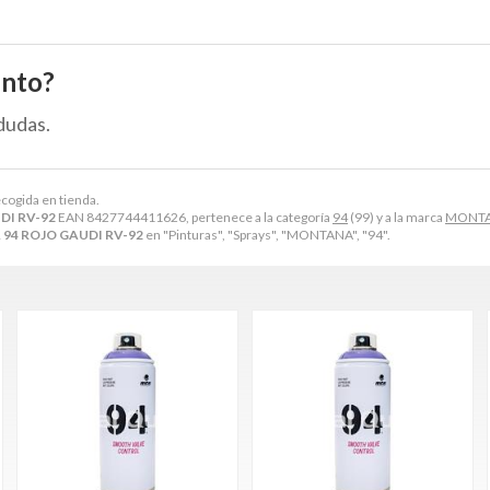
ento?
dudas.
ecogida en tienda.
DI RV-92
EAN 8427744411626, pertenece a la categoría
94
(99) y a la marca
MONT
94 ROJO GAUDI RV-92
en "Pinturas", "Sprays", "MONTANA", "94".