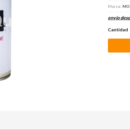
Marca:
MO
envío des
Cantidad