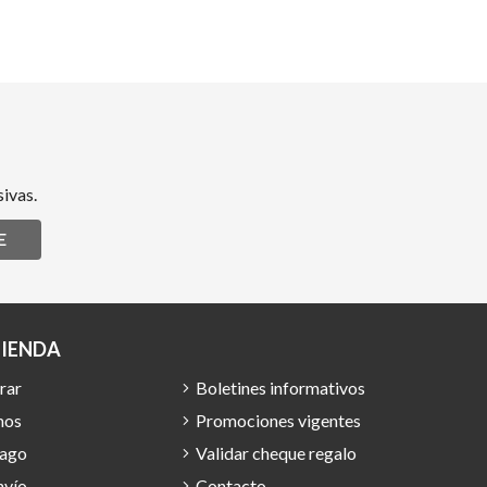
ivas.
E
TIENDA
rar
Boletines informativos
mos
Promociones vigentes
pago
Validar cheque regalo
nvío
Contacto