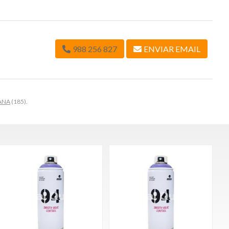
988 256 827
ENVIAR EMAIL
ANA
(185).