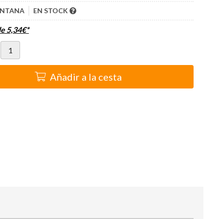
NTANA
EN STOCK
de
5,34
€
*
Añadir a la cesta