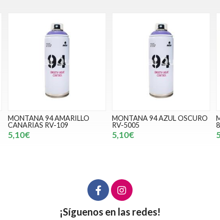
MONTANA 94 AZUL OSCURO
MONTANA 94 MOSTAZA RV-
RV-5005
8023
1
5,10€
5,10€
¡Síguenos en las redes!