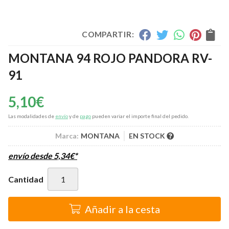
COMPARTIR:
MONTANA 94 ROJO PANDORA RV-
91
5,10
€
Las modalidades de
envío
y de
pago
pueden variar el importe final del pedido.
Marca:
MONTANA
EN STOCK
envío desde
5,34
€
*
Cantidad
Añadir a la cesta