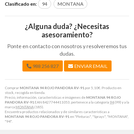
Clasificado en:
94
MONTANA
¿Alguna duda? ¿Necesitas
asesoramiento?
Ponte en contacto con nosotros y resolveremos tus
dudas.
988 256 827
ENVIAR EMAIL
Comprar
MONTANA 94 ROJO PANDORA RV-91
por
5,10
€
. Producto en
stock, recogida en tienda.
Precio, información, características e imágenes de
MONTANA 94 ROJO
PANDORA RV-91
EAN 8427744411053, pertenece a la categoría
94
(99) y a la
marca
MONTANA
(185).
Encuentra productos relacionados y de similares características a
MONTANA 94 ROJO PANDORA RV-91
en "Pinturas", "Sprays", "MONTANA",
"94".