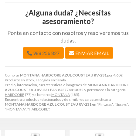
¿Alguna duda? ¿Necesitas
asesoramiento?
Ponte en contacto con nosotros y resolveremos tus
dudas.
988 256 827
ENVIAR EMAIL
Comprar
MONTANA HARDCORE AZUL COUSTEAU RV-231
por
4,60
€
.
Producto en stock, recogida en tienda.
Precio, información, características e imágenes de
MONTANA HARDCORE
AZUL COUSTEAU RV-231
EAN 8427744140526, pertenece a la categoría
HARDCORE
(77) y a la marca
MONTANA
(185).
Encuentra productos relacionados y de similares características a
MONTANA HARDCORE AZUL COUSTEAU RV-231
en "Pinturas", "Sprays",
"MONTANA", "HARDCORE".