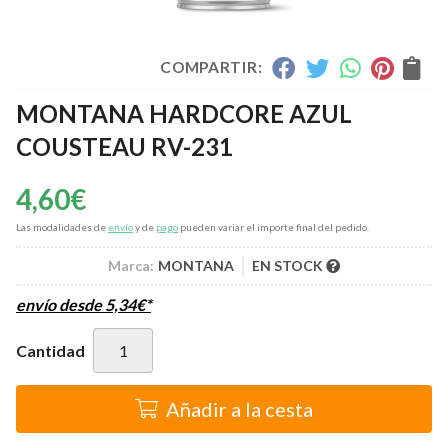
COMPARTIR:
MONTANA HARDCORE AZUL
COUSTEAU RV-231
4,60
€
Las modalidades de
envío
y de
pago
pueden variar el importe final del pedido.
Marca:
MONTANA
EN STOCK
envío desde
5,34
€
*
Cantidad
Añadir a la cesta