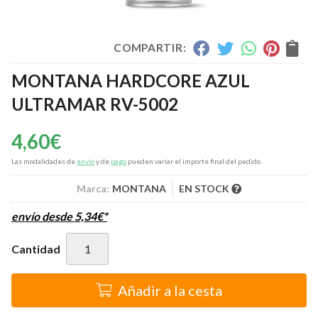
COMPARTIR:
MONTANA HARDCORE AZUL
ULTRAMAR RV-5002
4,60
€
Las modalidades de
envío
y de
pago
pueden variar el importe final del pedido.
Marca:
MONTANA
EN STOCK
envío desde
5,34
€
*
Cantidad
Añadir a la cesta