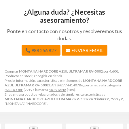
¿Alguna duda? ¿Necesitas
asesoramiento?
Ponte en contacto con nosotros y resolveremos tus
dudas.
988 256 827
ENVIAR EMAIL
Comprar
MONTANA HARDCORE AZUL ULTRAMAR RV-5002
por
4,60
€
.
Producto en stock, recogida en tienda.
Precio, información, características e imágenes de
MONTANA HARDCORE
AZUL ULTRAMAR RV-5002
EAN 8427744140786, pertenece a la categoría
HARDCORE
(77) y a la marca
MONTANA
(185).
Encuentra productos relacionados y de similares características a
MONTANA HARDCORE AZUL ULTRAMAR RV-5002
en "Pinturas", "Sprays",
"MONTANA", "HARDCORE".