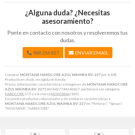
¿Alguna duda? ¿Necesitas
asesoramiento?
Ponte en contacto con nosotros y resolveremos tus
dudas.
988 256 827
ENVIAR EMAIL
Comprar
MONTANA HARDCORE AZUL WAIMEA RV-227
por
4,60
€
.
Producto en stock, recogida en tienda.
Precio, información, características e imágenes de
MONTANA HARDCORE
AZUL WAIMEA RV-227
EAN 8427744140427, pertenece a la categoría
HARDCORE
(77) y a la marca
MONTANA
(185).
Encuentra productos relacionados y de similares características a
MONTANA HARDCORE AZUL WAIMEA RV-227
en "Pinturas", "Sprays",
"MONTANA", "HARDCORE".