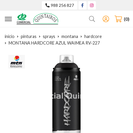
988 256 827
Buscar
0
inicio
pinturas
sprays
montana
hardcore
MONTANA HARDCORE AZUL WAIMEA RV-227