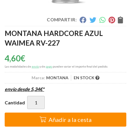
COMPARTIR:
MONTANA HARDCORE AZUL
WAIMEA RV-227
4,60
€
Las modalidades de
envío
y de
pago
pueden variar el importe final del pedido.
Marca:
MONTANA
EN STOCK
envío desde
5,34
€
*
Cantidad
Añadir a la cesta