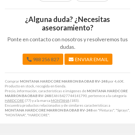
¿Alguna duda? ¿Necesitas
asesoramiento?
Ponte en contacto con nosotros y resolveremos tus
dudas.
988 256 827
ENVIAR EMAIL
Comprar
MONTANA HARDCORE MARRON BAOBAB RV-248
por
4,60
€
.
Producto en stock, recogida en tienda.
Precio, información, características e imágenes de
MONTANA HARDCORE
MARRON BAOBAB RV-248
EAN 8427744141790, pertenece a la categoría
HARDCORE
(77) y a la marca
MONTANA
(185).
Encuentra productos relacionados y de similares características a
MONTANA HARDCORE MARRON BAOBAB RV-248
en "Pinturas", "Sprays",
"MONTANA", "HARDCORE".