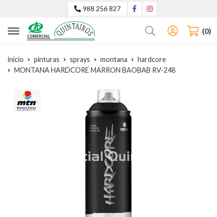
988 256 827
Buscar
0
inicio
pinturas
sprays
montana
hardcore
MONTANA HARDCORE MARRON BAOBAB RV-248