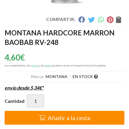
COMPARTIR:
MONTANA HARDCORE MARRON
BAOBAB RV-248
4,60
€
Las modalidades de
envío
y de
pago
pueden variar el importe final del pedido.
Marca:
MONTANA
EN STOCK
envío desde
5,34
€
*
Cantidad
Añadir a la cesta