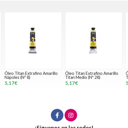
Óleo Titan Extrafino Amarillo
Óleo Titan Extrafino Amarillo
Ó
Nápoles (Nº 8)
Titan Medio (Nº 28)
T
5,17€
5,17€
¡Síguenos en las redes!