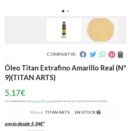
COMPARTIR:
Óleo Titan Extrafino Amarillo Real (Nº
9)
(TITAN ARTS)
5,17
€
Las modalidades de
envío
y de
pago
pueden variar el importe final del pedido.
Marca:
TITAN ARTS
EN STOCK
envío desde
5,34
€
*