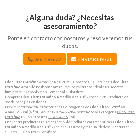
¿Alguna duda? ¿Necesitas
asesoramiento?
Ponte en contacto con nosotros y resolveremos tus
dudas.
988 256 827
ENVIAR EMAIL
Óleo Titan Extrafino Amarillo Real 20ml | Comercial Quintairos. Óleo Titan
Extrafino Amarillo Real: tono amarillo puro y vibrante, ideal para acentos
luminosos. Disponible en Comercial Quintairos.
Comprar
Óleo Titan Extrafino Amarillo Real (Nº 9)
por
5,17
€
. Producto en
stock, recogida en tienda.
Precio, información, características e imágenes de
Óleo Titan Extrafino
Amarillo Real (Nº 9)
EAN 8712079488284, pertenece a la categoría
Óleo Titan
Extrafino
(23) y a la marca
TITAN ARTS
(84).
Encuentra productos relacionados y de similares características a
Óleo Titan
Extrafino Amarillo Real (Nº 9)
en "Bellas Artes y Manualidades", "Pinturas",
"Óleos", "Óleo Titan Extrafino".