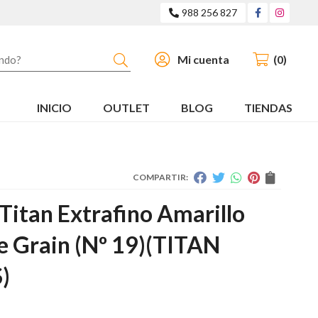
988 256 827
Buscar
Mi cuenta
0
INICIO
OUTLET
BLOG
TIENDAS
COMPARTIR:
Titan Extrafino Amarillo
de Grain (Nº 19)
(TITAN
)