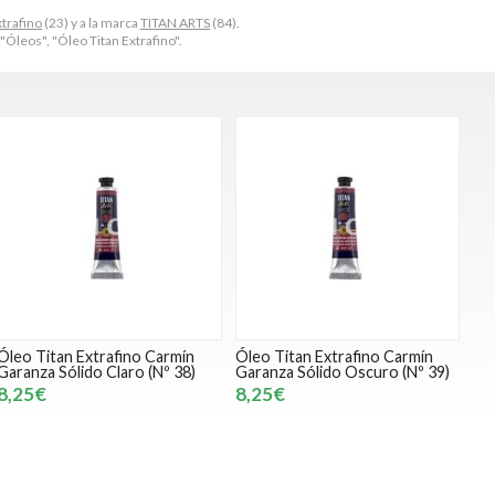
xtrafino
(23) y a la marca
TITAN ARTS
(84).
"Óleos", "Óleo Titan Extrafino".
Óleo Titan Extrafino Carmín
Óleo Titan Extrafino Carmín
Garanza Sólido Claro (Nº 38)
Garanza Sólido Oscuro (Nº 39)
8,25€
8,25€