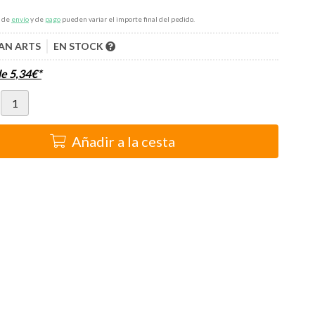
s de
envío
y de
pago
pueden variar el importe final del pedido.
AN ARTS
EN STOCK
de
5,34
€
*
Añadir a la cesta