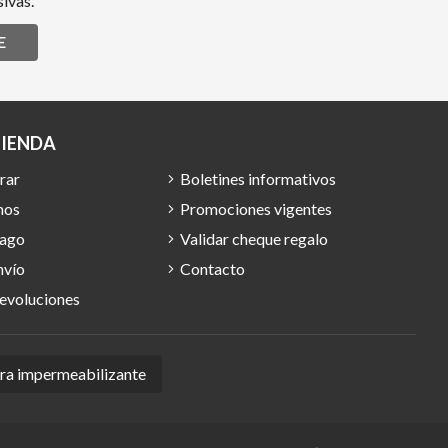
ivas.
E
TIENDA
rar
Boletines informativos
mos
Promociones vigentes
pago
Validar cheque regalo
nvío
Contacto
devoluciones
ura impermeabilizante