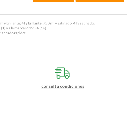
brillante; 4 l y brillante; 750 ml y satinado; 4 l y satinado.
o
(1) y a la marca
PINVISA
(16).
e secado rápido".
consulta condiciones