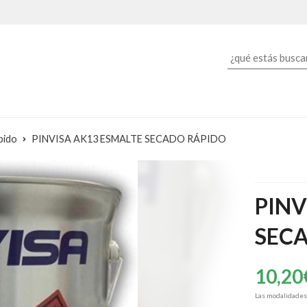
pido
PINVISA AK13 ESMALTE SECADO RÁPIDO
PINV
SEC
10,20
Las modalidade