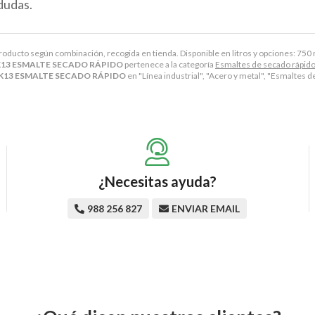
dudas.
producto según combinación, recogida en tienda. Disponible en litros y opciones: 750 ml y 
K13 ESMALTE SECADO RÁPIDO
pertenece a la categoría
Esmaltes de secado rápid
AK13 ESMALTE SECADO RÁPIDO
en "Línea industrial", "Acero y metal", "Esmaltes d
¿Necesitas ayuda?
988 256 827
ENVIAR EMAIL