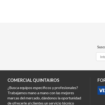
Susc
COMERCIAL QUINTAIROS
FO
¿Busca equipos específicos y profesionales?
Trabajamos mano a mano con las mejores
marcas del mercado, dándonos la oportunidad
de ofrecerle al clientes un servicio técnico