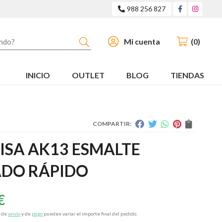
988 256 827
Buscar
Mi cuenta
0
INICIO
OUTLET
BLOG
TIENDAS
COMPARTIR:
ISA AK13 ESMALTE
ADO RÁPIDO
€
s de
envío
y de
pago
pueden variar el importe final del pedido.