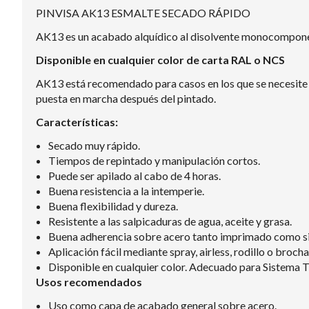
PINVISA AK13 ESMALTE SECADO RÁPIDO
AK13 es un acabado alquídico al disolvente monocomponent
Disponible en cualquier color de carta RAL o NCS
AK13 está recomendado para casos en los que se necesite u
puesta en marcha después del pintado.
Características:
Secado muy rápido.
Tiempos de repintado y manipulación cortos.
Puede ser apilado al cabo de 4 horas.
Buena resistencia a la intemperie.
Buena flexibilidad y dureza.
Resistente a las salpicaduras de agua, aceite y grasa.
Buena adherencia sobre acero tanto imprimado como sin
Aplicación fácil mediante spray, airless, rodillo o brocha
Disponible en cualquier color. Adecuado para Sistema 
Usos recomendados
Uso como capa de acabado general sobre acero.