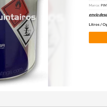
Marca:
PIN
envío des
Litros / O