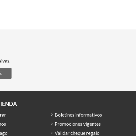
ivas.
E
TIENDA
rar
Boletines informativos
mos
Promociones vigentes
pago
Validar cheque regalo