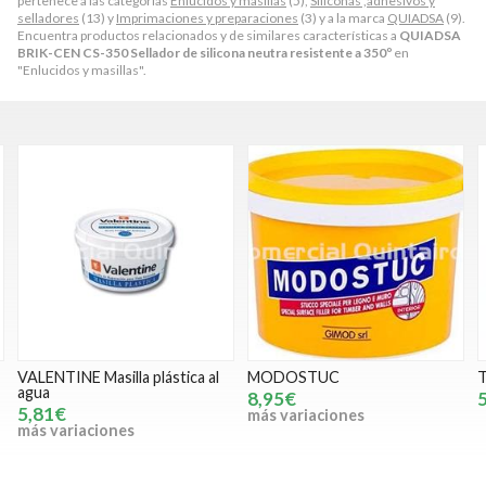
pertenece a las categorías
Enlucidos y masillas
(5),
Siliconas ,adhesivos y
selladores
(13) y
Imprimaciones y preparaciones
(3) y a la marca
QUIADSA
(9).
Encuentra productos relacionados y de similares características a
QUIADSA
BRIK-CEN CS-350 Sellador de silicona neutra resistente a 350º
en
"Enlucidos y masillas".
VALENTINE Masilla plástica al
MODOSTUC
agua
8,95€
5,81€
más variaciones
más variaciones