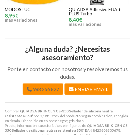
MODOSTUC
QUIADSA Adhesivo FIJA +
PLUS Turbo
p
8,95€
8,40€
más variaciones
más variaciones
¿Alguna duda? ¿Necesitas
asesoramiento?
Ponte en contacto con nosotros y resolveremos tus
dudas.
988 256 827
ENVIAR EMAIL
Comprar
QUIADSA BRIK-CEN CS-350 Sellador de silicona neutra
resistente a 350º
por
9,18
€
. Stock del producto según combinación, recogida
en tienda. Disponible en colores: negro; gris claro.
Precio, información, características e imágenes de
QUIADSA BRIK-CEN CS-
350 Sellador de silicona neutra resistente a 350º
EAN 8425608305678,