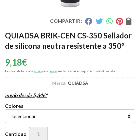
COMPARTIR:
QUIADSA BRIK-CEN CS-350 Sellador
de silicona neutra resistente a 350º
9,18
€
Las modalidades de
envío
y de
pago
pueden variar el importe final del pedido.
Marca:
QUIADSA
envío desde
5,34
€
*
Colores
Cantidad