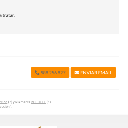
 tratar.
988 256 827
ENVIAR EMAIL
ección
(7) y a la marca
ROLOPEL
(1).
ección".