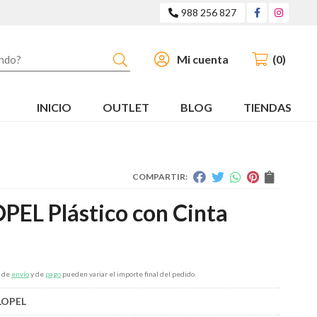
988 256 827
Buscar
Mi cuenta
0
INICIO
OUTLET
BLOG
TIENDAS
COMPARTIR:
PEL Plástico con Cinta
s de
envío
y de
pago
pueden variar el importe final del pedido.
LOPEL