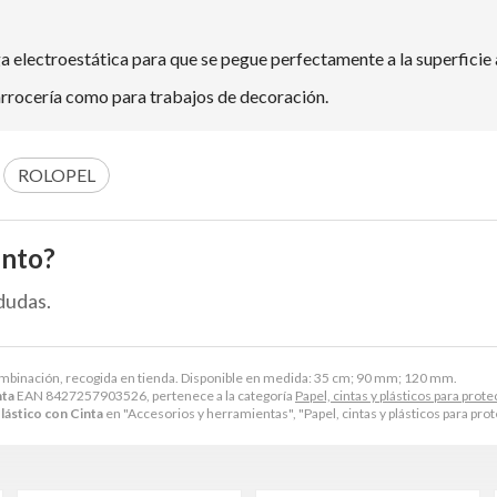
a electroestática para que se pegue perfectamente a la superficie a
arrocería como para trabajos de decoración.
ROLOPEL
ento?
dudas.
ombinación, recogida en tienda. Disponible en medida: 35 cm; 90 mm; 120 mm.
nta
EAN 8427257903526, pertenece a la categoría
Papel, cintas y plásticos para prot
ástico con Cinta
en "Accesorios y herramientas", "Papel, cintas y plásticos para prot