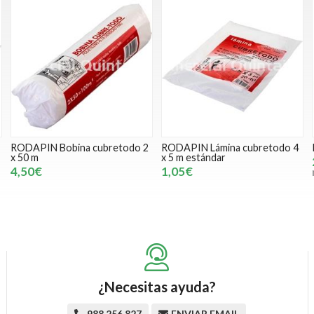
RODAPIN Bobina cubretodo 2
RODAPIN Lámina cubretodo 4
x 50 m
x 5 m estándar
4,50€
1,05€
¿Necesitas ayuda?
988 256 827
ENVIAR EMAIL