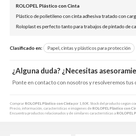
ROLOPEL Plástico con Cinta
Plástico de polietileno con cinta adhesiva tratado con carg
Roloplast es perfecto tanto para trabajos de pintado de c
Clasificado en:
Papel, cintas y plásticos para protección
¿Alguna duda? ¿Necesitas asesorami
Ponte en contacto con nosotros y resolveremos tus 
Comprar
ROLOPEL Plástico con Cinta
por
1,80
€
. Stock del producto según c
Precio, información, características e imágenes de
ROLOPEL Plástico con Ci
Encuentra productos relacionados y de similares características a
ROLOPEL Pl