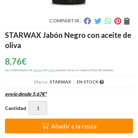
COMPARTIR:
STARWAX Jabón Negro con aceite de
oliva
8,76
€
Las modalidades de
envío
y de
pago
pueden variar el importe final del pedido.
Marca:
STARWAX
EN STOCK
envío desde
5,67
€
*
Cantidad
Añadir a la cesta