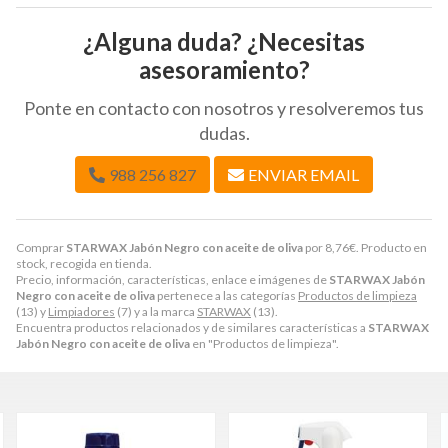
¿Alguna duda? ¿Necesitas
asesoramiento?
Ponte en contacto con nosotros y resolveremos tus
dudas.
988 256 827
ENVIAR EMAIL
Comprar
STARWAX Jabón Negro con aceite de oliva
por
8,76
€
. Producto en
stock, recogida en tienda.
Precio, información, características, enlace e imágenes de
STARWAX Jabón
Negro con aceite de oliva
pertenece a las categorías
Productos de limpieza
(13) y
Limpiadores
(7) y a la marca
STARWAX
(13).
Encuentra productos relacionados y de similares características a
STARWAX
Jabón Negro con aceite de oliva
en "Productos de limpieza".