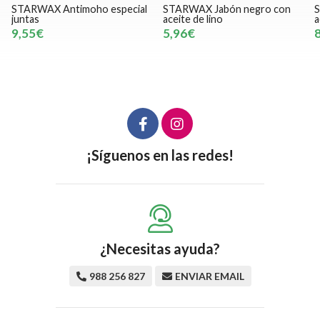
STARWAX Antimoho especial
STARWAX Jabón negro con
S
juntas
aceite de lino
a
9,55€
5,96€
¡Síguenos en las redes!
¿Necesitas ayuda?
988 256 827
ENVIAR EMAIL