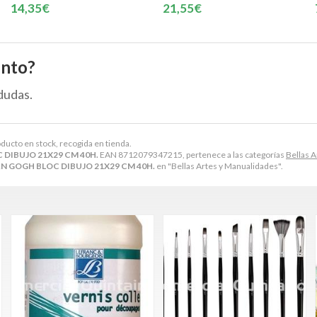
14,35€
21,55€
ento?
dudas.
oducto en stock, recogida en tienda.
 DIBUJO 21X29 CM 40H.
EAN 8712079347215, pertenece a las categorías
Bellas 
N GOGH BLOC DIBUJO 21X29 CM 40H.
en "Bellas Artes y Manualidades".