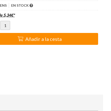
LENS
EN STOCK
de
5,34
€
*
Añadir a la cesta