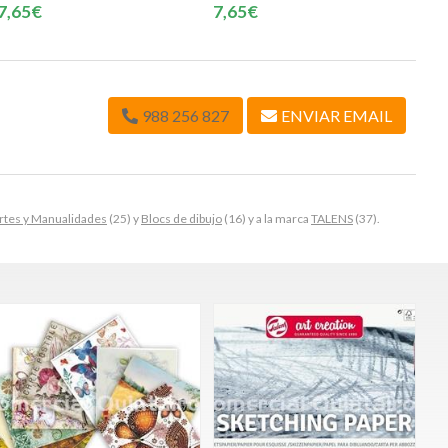
7,65€
7,65€
988 256 827
ENVIAR EMAIL
Artes y Manualidades
(25) y
Blocs de dibujo
(16) y a la marca
TALENS
(37).