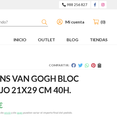
988 256 827
Buscar
Mi cuenta
0
INICIO
OUTLET
BLOG
TIENDAS
COMPARTIR:
NS VAN GOGH BLOC
JO 21X29 CM 40H.
€
s de
envío
y de
pago
pueden variar el importe final del pedido.