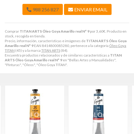
988 256 827
ENVIAR EMAIL
Comprar
TITAN ARTS Óleo Goya Amarillo real N° 9
por
3,60
€
. Producto en
stock, recogida en tienda.
Precio, información, características e imágenes de
TITAN ARTS Óleo Goya
Amarillo real N° 9
EAN 8414800085280, pertenece a la categoría
Óleo Goya
TITAN
(45) y a la marca
TITAN ARTS
(84).
Encuentra productos relacionados y de similares características a
TITAN
ARTS Óleo Goya Amarillo real N° 9
en "Bellas Artes y Manualidades",
"Pinturas", "Óleos", "Óleo Goya TITAN".