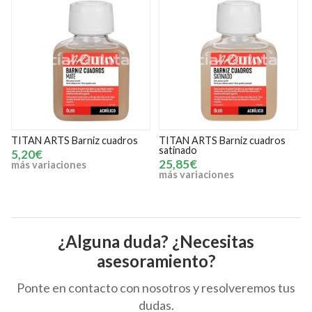
s
TITAN ARTS Barniz cuadros
TITAN ARTS Barniz retoque
satinado
100 ml
25,85€
6,15€
más variaciones
¿Alguna duda? ¿Necesitas
asesoramiento?
Ponte en contacto con nosotros y resolveremos tus
dudas.