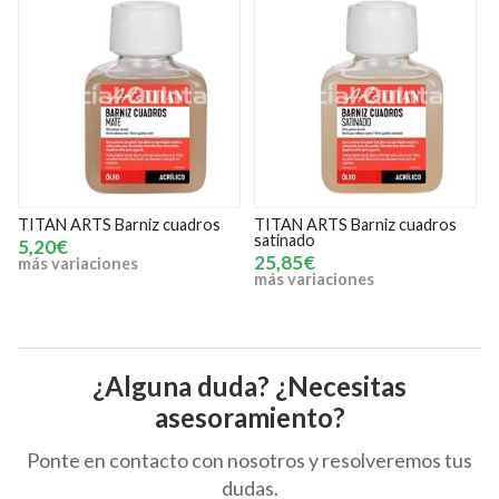
uadros
TITAN ARTS Barniz cuadros
TITAN ARTS Barniz reto
satinado
100 ml
25,85€
6,15€
más variaciones
¿Alguna duda? ¿Necesitas
asesoramiento?
Ponte en contacto con nosotros y resolveremos tus
dudas.