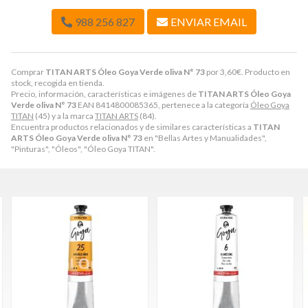
988 256 827
ENVIAR EMAIL
Comprar
TITAN ARTS Óleo Goya Verde oliva N° 73
por
3,60
€
. Producto en
stock, recogida en tienda.
Precio, información, características e imágenes de
TITAN ARTS Óleo Goya
Verde oliva N° 73
EAN 8414800085365, pertenece a la categoría
Óleo Goya
TITAN
(45) y a la marca
TITAN ARTS
(84).
Encuentra productos relacionados y de similares características a
TITAN
ARTS Óleo Goya Verde oliva N° 73
en "Bellas Artes y Manualidades",
"Pinturas", "Óleos", "Óleo Goya TITAN".