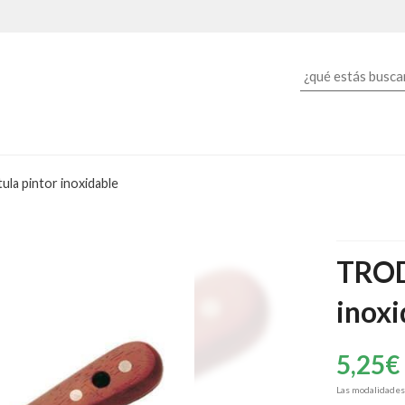
la pintor inoxidable
TROD
inoxi
5,25
€
Las modalidade