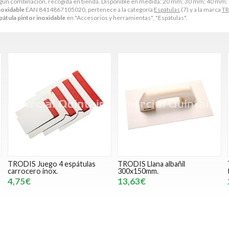
según combinación, recogida en tienda. Disponible en medida: 20 mm; 30 mm; 40 
noxidable
EAN 8414867105020, pertenece a la categoría
Espátulas
(7) y a la marca
TR
tula pintor inoxidable
en "Accesorios y herramientas", "Espátulas".
TRODIS Juego 4 espátulas
TRODIS Llana albañil
carrocero inox.
300x150mm.
4,75€
13,63€