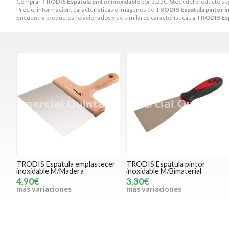
Comprar
TRODIS Espátula pintor inoxidable
por
5,25
€
. Stock del producto 
Precio, información, características e imágenes de
TRODIS Espátula pintor i
Encuentra productos relacionados y de similares características a
TRODIS Espá
TRODIS Espátula emplastecer
TRODIS Espátula pintor
inoxidable M/Madera
inoxidable M/Bimaterial
4,90€
3,30€
más variaciones
más variaciones