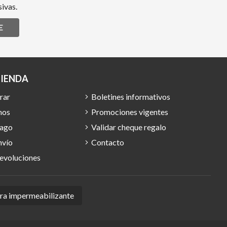
ivas.
E
TIENDA
rar
Boletines informativos
mos
Promociones vigentes
pago
Validar cheque regalo
nvío
Contacto
devoluciones
ura impermeabilizante