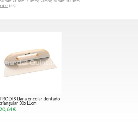
mm; 50 mm; 60 mm; 70 mm; 80 mm; 90 mm; 100 mm.
ODIS
(28).
TRODIS Llana encolar dentado
triangular 30x11cm
20,64€