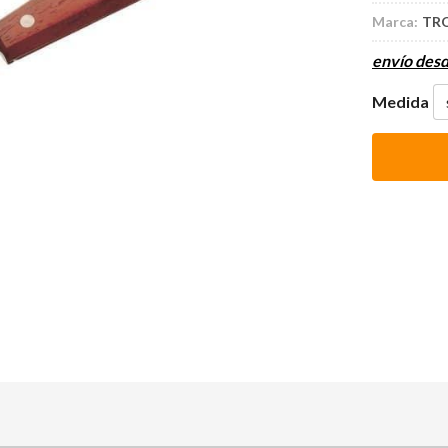
Marca:
TR
envío des
Medida