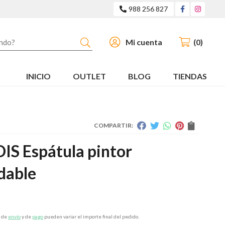
988 256 827
Buscar
Mi cuenta
0
INICIO
OUTLET
BLOG
TIENDAS
COMPARTIR:
IS Espátula pintor
dable
s de
envío
y de
pago
pueden variar el importe final del pedido.