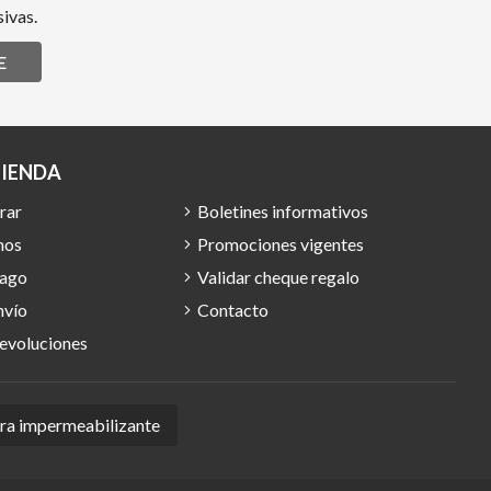
ivas.
E
TIENDA
rar
Boletines informativos
mos
Promociones vigentes
pago
Validar cheque regalo
nvío
Contacto
devoluciones
ura impermeabilizante