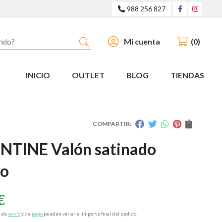
988 256 827
Buscar
Mi cuenta
0
INICIO
OUTLET
BLOG
TIENDAS
COMPARTIR:
NTINE Valón satinado
co
€
s de
envío
y de
pago
pueden variar el importe final del pedido.