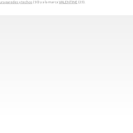
ura paredes y techos
(10) y a la marca
VALENTINE
(23).