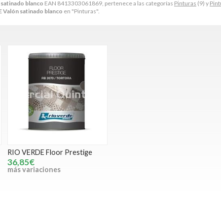
satinado blanco
EAN 8413303061869, pertenece a las categorías
Pinturas
(9) y
Pint
Valón satinado blanco
en "Pinturas".
RIO VERDE Floor Prestige
36,85€
más variaciones