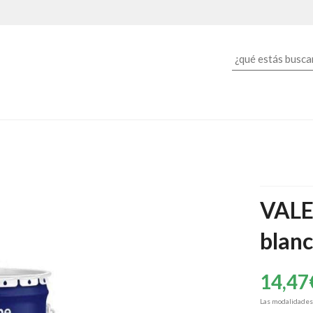
VALE
blan
14,47
Las modalidade