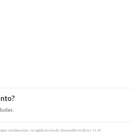
ento?
dudas.
egún combinación, recogida en tienda. Disponible en litros: 1 l; 4 l.