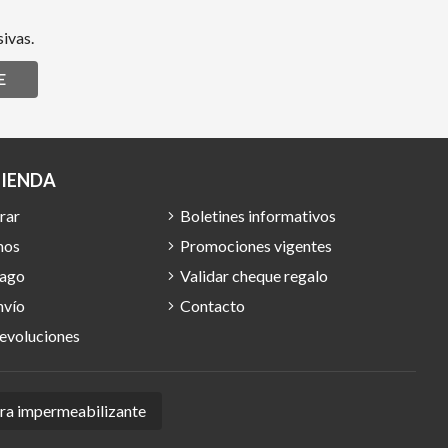
ivas.
E
TIENDA
rar
Boletines informativos
mos
Promociones vigentes
pago
Validar cheque regalo
nvío
Contacto
devoluciones
ura impermeabilizante