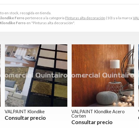
to en stock, recogida en tienda.
londike Ferro
pertenece a la categoría
Pinturas alta decoración
(10) y a la marca
VA
londike Ferro
en "Pinturas alta decoración".
VALPAINT Klondike
VALPAINT Klondike Acero
Corten
Consultar precio
Consultar precio