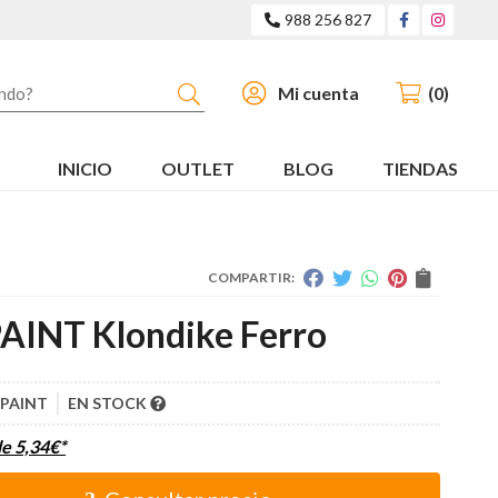
988 256 827
Buscar
Mi cuenta
0
INICIO
OUTLET
BLOG
TIENDAS
COMPARTIR:
AINT Klondike Ferro
PAINT
EN STOCK
de
5,34
€
*