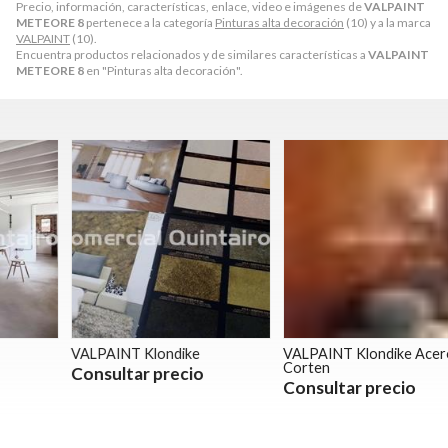
Precio, información, características, enlace, video e imágenes de
VALPAINT
METEORE 8
pertenece a la categoría
Pinturas alta decoración
(10) y a la marca
VALPAINT
(10).
Encuentra productos relacionados y de similares características a
VALPAINT
METEORE 8
en "Pinturas alta decoración".
VALPAINT Klondike
VALPAINT Klondike Acero
V
Corten
Consultar precio
Consultar precio