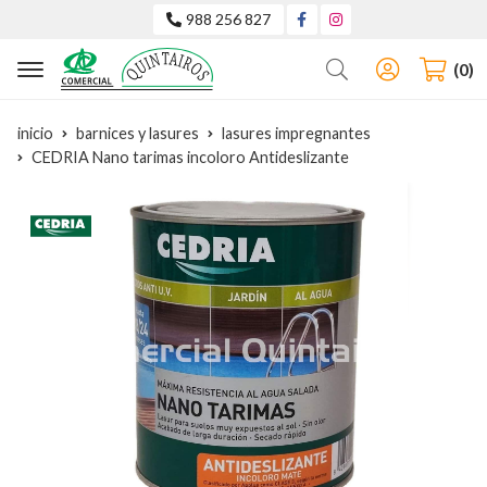
988 256 827
Buscar
0
inicio
barnices y lasures
lasures impregnantes
CEDRIA Nano tarimas incoloro Antideslizante