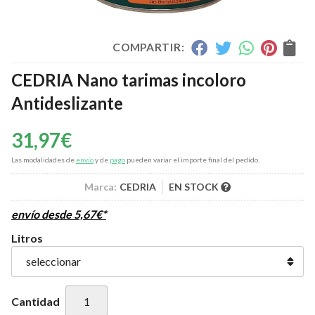
COMPARTIR:
CEDRIA Nano tarimas incoloro
Antideslizante
31,97
€
Las modalidades de
envío
y de
pago
pueden variar el importe final del pedido.
Marca:
CEDRIA
EN STOCK
envío desde
5,67
€
*
Litros
Cantidad