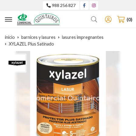
988 256 827
Buscar
0
inicio
barnices y lasures
lasures impregnantes
XYLAZEL Plus Satinado