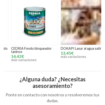
o
CEDRIA Fondo bloqueador
DOKAPI Lasur al agua satinado
X
taninos
13,45€
14,42€
más variaciones
m
más variaciones
¿Alguna duda? ¿Necesitas
asesoramiento?
Ponte en contacto con nosotros y resolveremos tus
dudas.