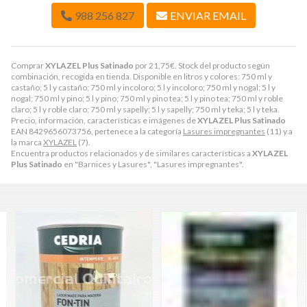
988 256 827
ENVIAR EMAIL
Comprar
XYLAZEL Plus Satinado
por
21,75
€
. Stock del producto según
combinación, recogida en tienda. Disponible en litros y colores: 750 ml y
castaño; 5 l y castaño; 750 ml y incoloro; 5 l y incoloro; 750 ml y nogal; 5 l y
nogal; 750 ml y pino; 5 l y pino; 750 ml y pino tea; 5 l y pino tea; 750 ml y roble
claro; 5 l y roble claro; 750 ml y sapelly; 5 l y sapelly; 750 ml y teka; 5 l y teka.
Precio, información, características e imágenes de
XYLAZEL Plus Satinado
EAN 8429656073756, pertenece a la categoría
Lasures impregnantes
(11) y a
la marca
XYLAZEL
(7).
Encuentra productos relacionados y de similares características a
XYLAZEL
Plus Satinado
en "Barnices y Lasures", "Lasures impregnantes".