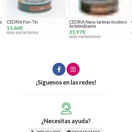
o
CEDRIA Fon-Tin
CEDRIA Nano tarimas incoloro
C
Antideslizante
13,66€
31,97€
más variaciones
m
más variaciones
¡Síguenos en las redes!
¿Necesitas ayuda?