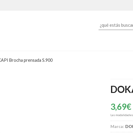
PI Brocha prensada S.900
DOKA
3,69
€
Las modalidade
Marca:
DO