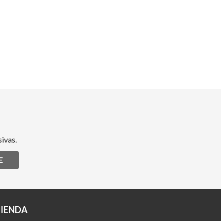
ivas.
E
TIENDA