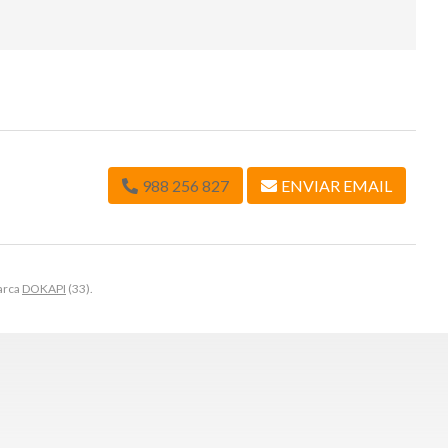
988 256 827
ENVIAR EMAIL
marca
DOKAPI
(33).