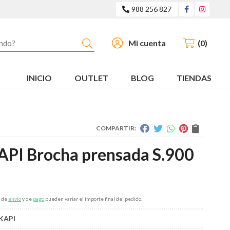
988 256 827
Buscar
Mi cuenta
0
INICIO
OUTLET
BLOG
TIENDAS
COMPARTIR:
PI Brocha prensada S.900
s de
envío
y de
pago
pueden variar el importe final del pedido.
KAPI