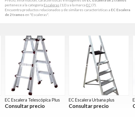
Precio, información, características e imágenes de
EC Escalera de 2 tramos
pertenece a la categoría
Escaleras
(12) y a la marca
EC
(7).
Encuentra productos relacionados y de similares características a
EC Escalera
de 2 tramos
en "Escaleras".
EC Escalera Telescópica Plus
EC Escalera Urbana plus
E
Consultar precio
Consultar precio