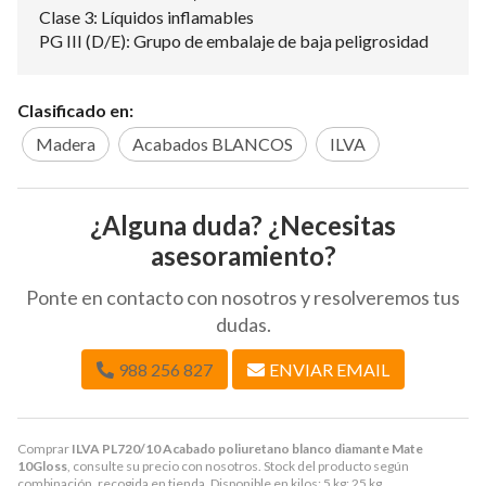
Clase 3: Líquidos inflamables
PG III (D/E): Grupo de embalaje de baja peligrosidad
Clasificado en:
Madera
Acabados BLANCOS
ILVA
¿Alguna duda? ¿Necesitas
asesoramiento?
Ponte en contacto con nosotros y resolveremos tus
dudas.
988 256 827
ENVIAR EMAIL
Comprar
ILVA PL720/10 Acabado poliuretano blanco diamante Mate
10Gloss
, consulte su precio con nosotros. Stock del producto según
combinación, recogida en tienda. Disponible en kilos: 5 kg; 25 kg.