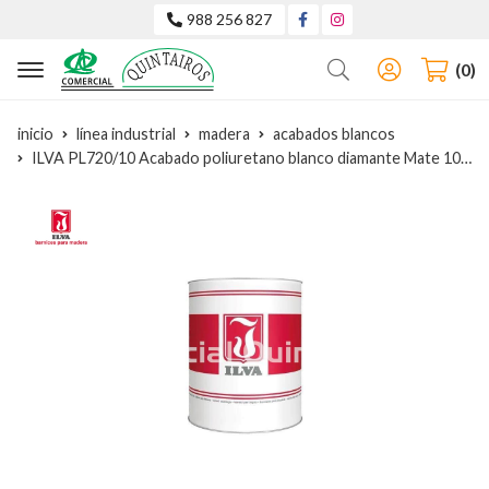
988 256 827
Buscar
0
inicio
línea industrial
madera
acabados blancos
ILVA PL720/10 Acabado poliuretano blanco diamante Mate 10Gloss