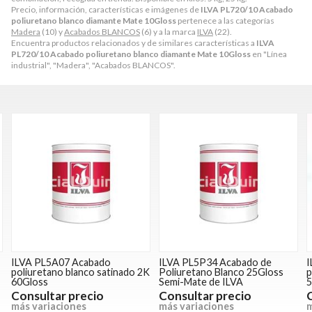
Precio, información, características e imágenes de
ILVA PL720/10 Acabado
poliuretano blanco diamante Mate 10Gloss
pertenece a las categorías
Madera
(10) y
Acabados BLANCOS
(6) y a la marca
ILVA
(22).
Encuentra productos relacionados y de similares características a
ILVA
PL720/10 Acabado poliuretano blanco diamante Mate 10Gloss
en "Línea
industrial", "Madera", "Acabados BLANCOS".
ILVA PL5A07 Acabado
ILVA PL5P34 Acabado de
I
poliuretano blanco satinado 2K
Poliuretano Blanco 25Gloss
p
60Gloss
Semi-Mate de ILVA
5
Consultar precio
Consultar precio
más variaciones
más variaciones
m