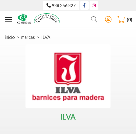
988 256 827
Buscar
0
inicio
marcas
ILVA
ILVA