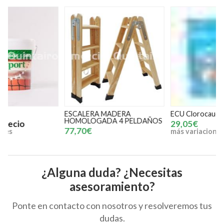
ESCALERA MADERA
ECU Clorocaucho Piscinas
E
HOMOLOGADA 4 PELDAÑOS
29,05€
77,70€
más variaciones
m
¿Alguna duda? ¿Necesitas
asesoramiento?
Ponte en contacto con nosotros y resolveremos tus
dudas.