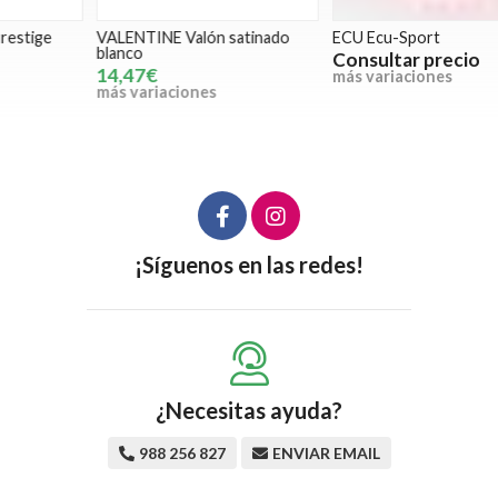
VALENTINE Valón satinado
ECU Ecu-Sport
R
blanco
Consultar precio
14,47€
más variaciones
m
más variaciones
¡Síguenos en las redes!
¿Necesitas ayuda?
988 256 827
ENVIAR EMAIL