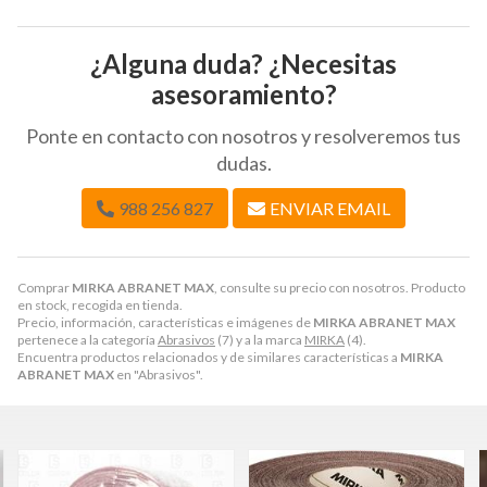
¿Alguna duda? ¿Necesitas
asesoramiento?
Ponte en contacto con nosotros y resolveremos tus
dudas.
988 256 827
ENVIAR EMAIL
Comprar
MIRKA ABRANET MAX
, consulte su precio con nosotros. Producto
en stock, recogida en tienda.
Precio, información, características e imágenes de
MIRKA ABRANET MAX
pertenece a la categoría
Abrasivos
(7) y a la marca
MIRKA
(4).
Encuentra productos relacionados y de similares características a
MIRKA
ABRANET MAX
en "Abrasivos".