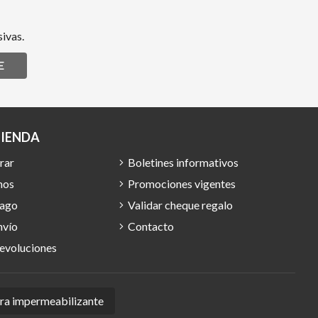
ivas.
E
TIENDA
rar
Boletines informativos
mos
Promociones vigentes
pago
Validar cheque regalo
nvío
Contacto
devoluciones
ura impermeabilizante