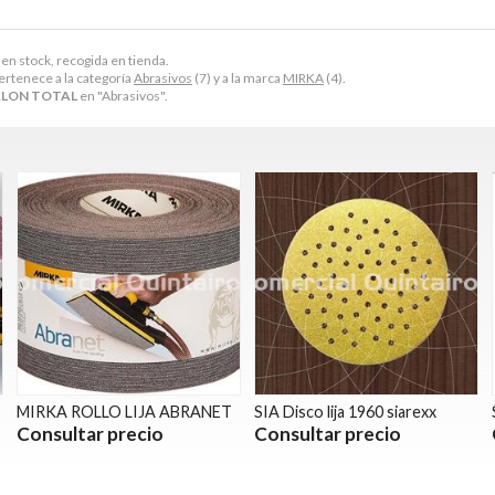
 en stock, recogida en tienda.
ertenece a la categoría
Abrasivos
(7) y a la marca
MIRKA
(4).
RLON TOTAL
en "Abrasivos".
MIRKA ROLLO LIJA ABRANET
SIA Disco lija 1960 siarexx
Consultar precio
Consultar precio