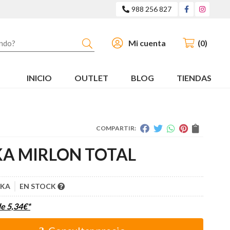
988 256 827
Buscar
Mi cuenta
0
INICIO
OUTLET
BLOG
TIENDAS
COMPARTIR:
A MIRLON TOTAL
RKA
EN STOCK
de
5,34
€
*