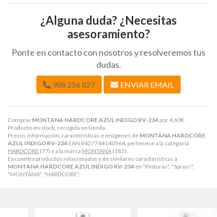
¿Alguna duda? ¿Necesitas
asesoramiento?
Ponte en contacto con nosotros y resolveremos tus
dudas.
988 256 827
ENVIAR EMAIL
Comprar
MONTANA HARDCORE AZUL INDIGO RV-234
por
4,60
€
.
Producto en stock, recogida en tienda.
Precio, información, características e imágenes de
MONTANA HARDCORE
AZUL INDIGO RV-234
EAN 8427744140564, pertenece a la categoría
HARDCORE
(77) y a la marca
MONTANA
(185).
Encuentra productos relacionados y de similares características a
MONTANA HARDCORE AZUL INDIGO RV-234
en "Pinturas", "Sprays",
"MONTANA", "HARDCORE".