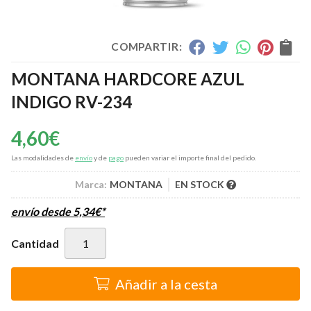
COMPARTIR:
MONTANA HARDCORE AZUL
INDIGO RV-234
4,60
€
Las modalidades de
envío
y de
pago
pueden variar el importe final del pedido.
Marca:
MONTANA
EN STOCK
envío desde
5,34
€
*
Cantidad
Añadir a la cesta