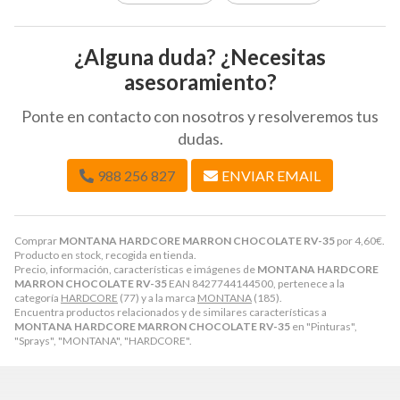
¿Alguna duda? ¿Necesitas
asesoramiento?
Ponte en contacto con nosotros y resolveremos tus
dudas.
988 256 827
ENVIAR EMAIL
Comprar
MONTANA HARDCORE MARRON CHOCOLATE RV-35
por
4,60
€
.
Producto en stock, recogida en tienda.
Precio, información, características e imágenes de
MONTANA HARDCORE
MARRON CHOCOLATE RV-35
EAN 8427744144500, pertenece a la
categoría
HARDCORE
(77) y a la marca
MONTANA
(185).
Encuentra productos relacionados y de similares características a
MONTANA HARDCORE MARRON CHOCOLATE RV-35
en "Pinturas",
"Sprays", "MONTANA", "HARDCORE".