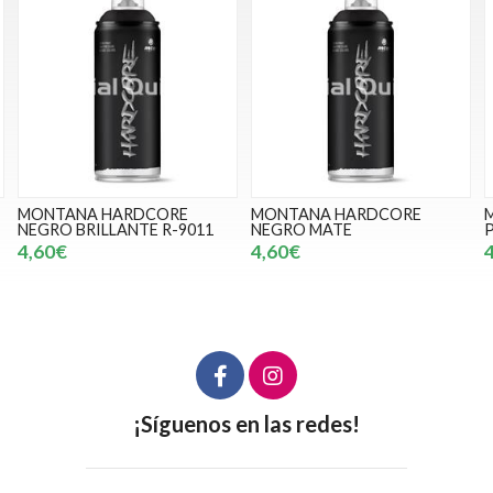
RDCORE
MONTANA HARDCORE
MONTANA HARDC
TE R-9011
NEGRO MATE
PROMETHEUS RV-
4,60€
4,60€
¡Síguenos en las redes!