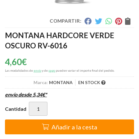
COMPARTIR:
MONTANA HARDCORE VERDE
OSCURO RV-6016
4,60
€
Las modalidades de
envío
y de
pago
pueden variar el importe final del pedido.
Marca:
MONTANA
EN STOCK
envío desde
5,34
€
*
Cantidad
Añadir a la cesta