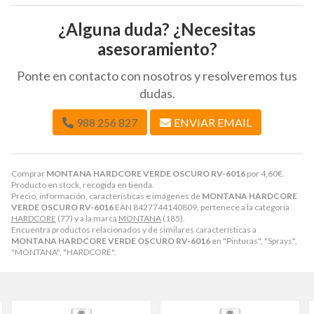
¿Alguna duda? ¿Necesitas
asesoramiento?
Ponte en contacto con nosotros y resolveremos tus
dudas.
988 256 827
ENVIAR EMAIL
Comprar
MONTANA HARDCORE VERDE OSCURO RV-6016
por
4,60
€
.
Producto en stock, recogida en tienda.
Precio, información, características e imágenes de
MONTANA HARDCORE
VERDE OSCURO RV-6016
EAN 8427744140809, pertenece a la categoría
HARDCORE
(77) y a la marca
MONTANA
(185).
Encuentra productos relacionados y de similares características a
MONTANA HARDCORE VERDE OSCURO RV-6016
en "Pinturas", "Sprays",
"MONTANA", "HARDCORE".