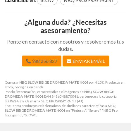
Clasificado en:
SLOW
NBQ PROSPRAY PAINT
¿Alguna duda? ¿Necesitas
asesoramiento?
Ponte en contacto con nosotros y resolveremos tus
dudas.
988 256 827
ENVIAR EMAIL
Comprar
NBQ SLOW BEIGE DROMEDA MATE N004
por
4,15
€
. Producto en
stock, recogida en tienda.
Precio, información, características e imágenes de
NBQ SLOW BEIGE
DROMEDA MATE N004
EAN 8436548870041, pertenece a la categoría
SLOW
(40) y a la marca
NBQ PROSPRAY PAINT
(41).
Encuentra productos relacionados y de similares características a
NBQ
SLOW BEIGE DROMEDA MATE N004
en "Pinturas", "Sprays", "NBQ Pro
Spraypaint", "SLOW".