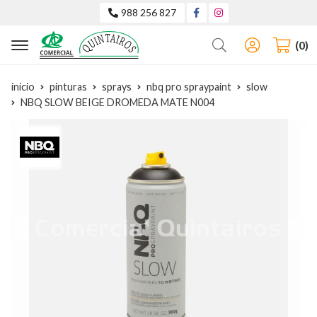
988 256 827
Buscar
0
inicio
pinturas
sprays
nbq pro spraypaint
slow
NBQ SLOW BEIGE DROMEDA MATE N004