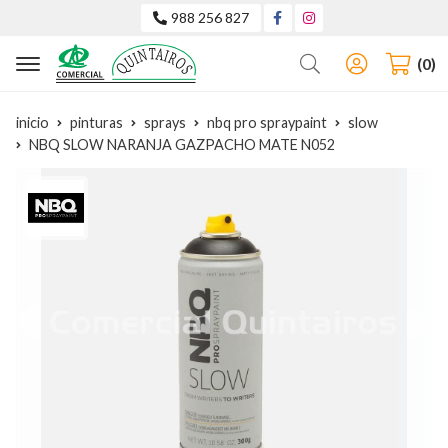
988 256 827
Buscar
0
inicio
pinturas
sprays
nbq pro spraypaint
slow
NBQ SLOW NARANJA GAZPACHO MATE N052