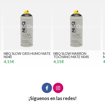
NBQ SLOW GRIS HUMO MATE
NBQ SLOW MARRON
N
N040
TOCHANO MATE N045
M
4,15€
4,15€
4
¡Síguenos en las redes!