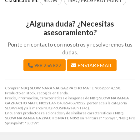
Clasificado en:
SLOW
NBQ PROSPRAY PAINT
¿Alguna duda? ¿Necesitas
asesoramiento?
Ponte en contacto con nosotros y resolveremos tus
dudas.
988 256 827
ENVIAR EMAIL
Comprar
NBQ SLOW NARANJA GAZPACHO MATE N052
por
4,15
€
.
Producto en stock, recogida en tienda.
Precio, información, características e imágenes de
NBQ SLOW NARANJA
GAZPACHO MATE N052
EAN 8436548870522, pertenece a la categoría
SLOW
(40) y a la marca
NBQ PROSPRAY PAINT
(41).
Encuentra productos relacionados y de similares características a
NBQ
SLOW NARANJA GAZPACHO MATE N052
en "Pinturas", "Sprays", "NBQ Pro
Spraypaint", "SLOW".