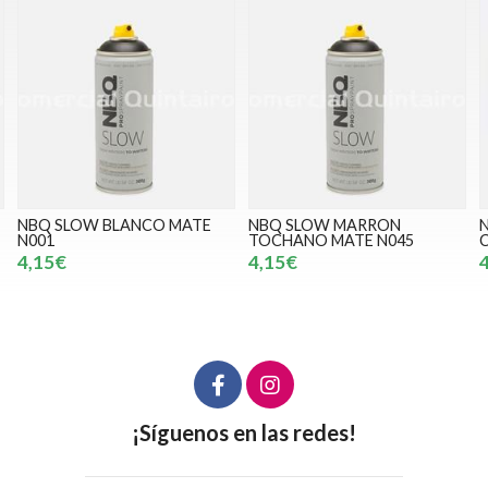
 MATE
NBQ SLOW MARRON
NBQ SLOW ROJO
TOCHANO MATE N045
CALIMOCHO MATE N01
4,15€
4,15€
¡Síguenos en las redes!