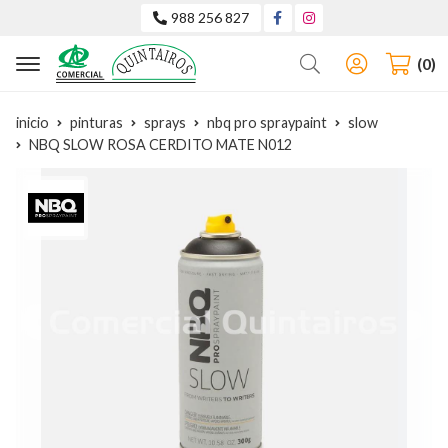
988 256 827
Buscar
0
inicio
pinturas
sprays
nbq pro spraypaint
slow
NBQ SLOW ROSA CERDITO MATE N012