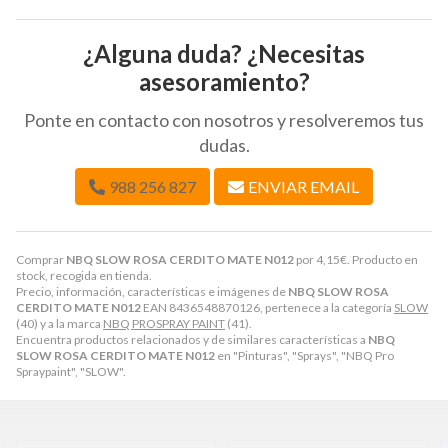
¿Alguna duda? ¿Necesitas
asesoramiento?
Ponte en contacto con nosotros y resolveremos tus
dudas.
988 256 827
ENVIAR EMAIL
Comprar
NBQ SLOW ROSA CERDITO MATE N012
por
4,15
€
. Producto en
stock, recogida en tienda.
Precio, información, características e imágenes de
NBQ SLOW ROSA
CERDITO MATE N012
EAN 8436548870126, pertenece a la categoría
SLOW
(40) y a la marca
NBQ PROSPRAY PAINT
(41).
Encuentra productos relacionados y de similares características a
NBQ
SLOW ROSA CERDITO MATE N012
en "Pinturas", "Sprays", "NBQ Pro
Spraypaint", "SLOW".